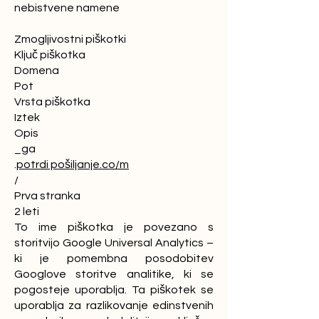
nebistvene namene
Zmogljivostni piškotki
Ključ piškotka
Domena
Pot
Vrsta piškotka
Iztek
Opis
_ga
.
potrdi pošiljanje.co/m
/
Prva stranka
2 leti
To ime piškotka je povezano s
storitvijo Google Universal Analytics –
ki je pomembna posodobitev
Googlove storitve analitike, ki se
pogosteje uporablja. Ta piškotek se
uporablja za razlikovanje edinstvenih