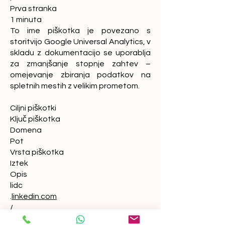
Prva stranka
1 minuta
To ime piškotka je povezano s
storitvijo Google Universal Analytics, v
skladu z dokumentacijo se uporablja
za zmanjšanje stopnje zahtev –
omejevanje zbiranja podatkov na
spletnih mestih z velikim prometom.
Ciljni piškotki
Ključ piškotka
Domena
Pot
Vrsta piškotka
Iztek
Opis
lidc
.
linkedin.com
/
Tretja oseba