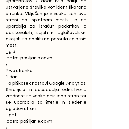
uporabnikov z dodelitvijo naključno
ustvarjene številke kot identifikatorja
stranke. Vključen je v vsako zahtevo
strani na spletnem mestu in se
uporablja za izračun podatkov o
obiskovalcih, sejah in oglaševalskih
akcijah za analitična poročila spletnih
mest.
_gid
.
potrdi pošiljanje.co/m
/
Prva stranka
1 dan
Ta piškotek nastavi Google Analytics.
Shranjuje in posodablja edinstveno
vrednost za vsako obiskano stran ter
se uporablja za štetje in sledenje
ogledov strani.
_gat
.
potrdi pošiljanje.co/m
/