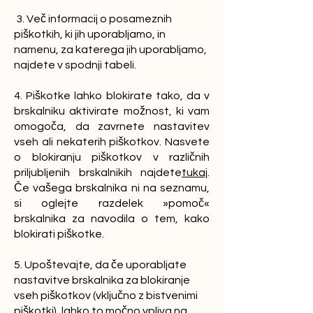
3. Več informacij o posameznih
piškotkih, ki jih uporabljamo, in
namenu, za katerega jih uporabljamo,
najdete v spodnji tabeli.
4. Piškotke lahko blokirate tako, da v
brskalniku aktivirate možnost, ki vam
omogoča, da zavrnete nastavitev
vseh ali nekaterih piškotkov. Nasvete
o blokiranju piškotkov v različnih
priljubljenih brskalnikih najdete
tukaj
.
Če vašega brskalnika ni na seznamu,
si oglejte razdelek »pomoč«
brskalnika za navodila o tem, kako
blokirati piškotke.
5. Upoštevajte, da če uporabljate
nastavitve brskalnika za blokiranje
vseh piškotkov (vključno z bistvenimi
piškotki), lahko to močno vpliva na