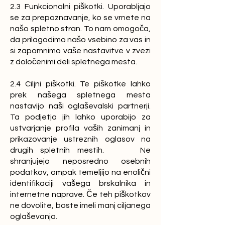
2.3 Funkcionalni piškotki. Uporabljajo
se za prepoznavanje, ko se vrnete na
našo spletno stran. To nam omogoča,
da prilagodimo našo vsebino za vas in
si zapomnimo vaše nastavitve v zvezi
z določenimi deli spletnega mesta.
2.4 Ciljni piškotki. Te piškotke lahko
prek našega spletnega mesta
nastavijo naši oglaševalski partnerji.
Ta podjetja jih lahko uporabijo za
ustvarjanje profila vaših zanimanj in
prikazovanje ustreznih oglasov na
drugih spletnih mestih. Ne
shranjujejo neposredno osebnih
podatkov, ampak temeljijo na enolični
identifikaciji vašega brskalnika in
internetne naprave. Če teh piškotkov
ne dovolite, boste imeli manj ciljanega
oglaševanja.