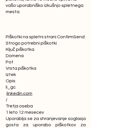
vašo uporabniško izkušnjo spletnega
mesta.
Piškotki na spletni strani ConfirmSend:
Strogo potrebni piškotki
Ključ piškotka
Domena
Pot
Vrsta piškotka
Iztek
Opis
li_gc
.
linkedin.com
/
Tretja oseba
1 leto 12 mesecev
Uporablja se za shranjevanje soglasja
gosta za uporabo piškotkov za