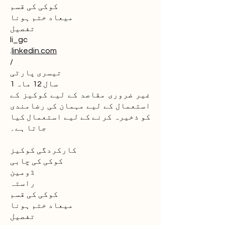
کوکی کی قسم
میعاد ختم ہونا
تفصیل
li_gc
.
linkedin.com
/
تیسری پارٹی
1 سال 12 ماہ
غیر ضروری مقاصد کے لیے کوکیز کے
استعمال کے لیے مہمان کی رضامندی
کو ذخیرہ کرنے کے لیے استعمال کیا
جاتا ہے۔
کارکردگی کوکیز
کوکی کی چابی
ڈومین
راستہ
کوکی کی قسم
میعاد ختم ہونا
تفصیل