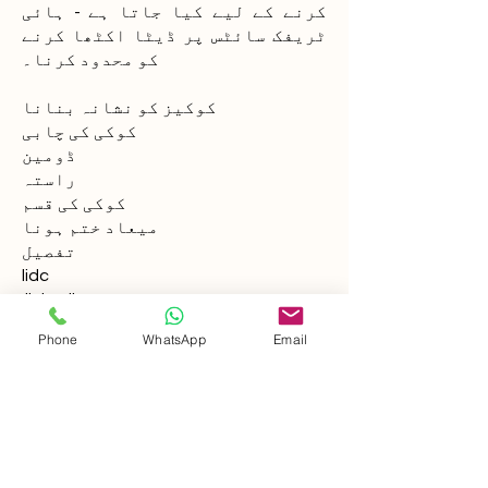
کرنے کے لیے کیا جاتا ہے - ہائی
ٹریفک سائٹس پر ڈیٹا اکٹھا کرنے
کو محدود کرنا۔
کوکیز کو نشانہ بنانا
کوکی کی چابی
ڈومین
راستہ
کوکی کی قسم
میعاد ختم ہونا
تفصیل
lidc
.
linkedin.com
/
Phone
WhatsApp
Email
تیسری پارٹی
1 دن
یہ ایک Microsoft MSN 1st پارٹی
کوکی ہے جو اس ویب سائٹ کے مناسب
کام کو یقینی بناتی ہے۔
بکی