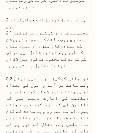
کوکیز کے ذخیرہ کرنے کی رضامندی
دے رہے ہیں۔
2. ہم درج ذیل کوکیز استعمال کرتے
ہیں:
2.1 سختی سے ضروری کوکیز۔ یہ کوکیز
ہماری ویب سائٹ کے ہموار آپریشن
کے لیے درکار ہیں۔ ان میں، مثال
کے طور پر، کوکیز شامل ہیں جو آپ
کو سائٹ کے محفوظ علاقوں میں لاگ ان
کرنے کے قابل بناتی ہیں۔
2.2 تجزیاتی کوکیز۔ وہ ہمیں اپنی
ویب سائٹ پر آنے والوں کی تعداد
کو پہچاننے اور شمار کرنے اور یہ
دیکھنے کی اجازت دیتے ہیں کہ
زائرین اس کے ارد گرد کیسے جاتے
ہیں۔ اس سے ہماری ویب سائٹ کے کام
کرنے کے طریقے کو بہتر بنانے میں
مدد ملتی ہے، مثال کے طور پر اس
بات کو یقینی بنانا کہ صارفین