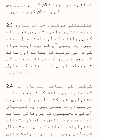
آسانی سے وہ چیز تلاش کر رہے ہیں جس
کی وہ تلاش کر رہے ہیں۔
2.3 فنکشنلٹی کوکیز۔ جب آپ ہماری
ویب سائٹ پر واپس آتے ہیں تو یہ آپ
کو پہچاننے کے لیے استعمال ہوتے
ہیں۔ یہ ہمیں آپ کے لیے اپنے مواد
کو ذاتی نوعیت کا بنانے اور سائٹ
کے بعض شعبوں کے حوالے سے آپ کی
ترجیحات کو یاد رکھنے کے قابل
بناتا ہے۔
2.4 کوکیز کو نشانہ بنانا۔ یہ
کوکیز ہماری سائٹ کے ذریعے ہمارے
اشتہاری شراکت داروں کے ذریعے
ترتیب دی جا سکتی ہیں۔ وہ کمپنیاں
آپ کی دلچسپیوں کا پروفائل بنانے
اور دوسری سائٹوں پر آپ کو متعلقہ
اشتہارات دکھانے کے لیے استعمال
کر سکتی ہیں۔ وہ براہ راست ذاتی