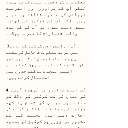
معلومات کو ذخیرہ نہیں کرتے ہیں،
لیکن آپ کے براؤزر اور انٹرنیٹ
ڈیوائس کی منفرد شناخت پر مبنی
ہیں۔ اگر آپ ان کوکیز کی اجازت
نہیں دیتے ہیں، تو آپ کو کم ہدف
والے اشتہارات کا تجربہ ہوگا۔
3۔ آپ ان انفرادی کوکیز کے بارے
میں مزید معلومات حاصل کر سکتے
ہیں جو ہم استعمال کرتے ہیں اور
ان مقاصد کے بارے میں جن کے لیے ہم
انہیں نیچے دیے گئے جدول میں
استعمال کرتے ہیں۔
4. آپ اپنے براؤزر پر موجود آپشن
کو فعال کر کے کوکیز کو بلاک کر
سکتے ہیں جو آپ کو تمام یا کچھ
کوکیز کی سیٹنگ سے انکار کرنے کی
اجازت دیتا ہے۔ مختلف قسم کے
مشہور براؤزرز پر کوکیز کو مسدود
کرنے کے مشورے مل سکتے ہیں۔
یہاں
.