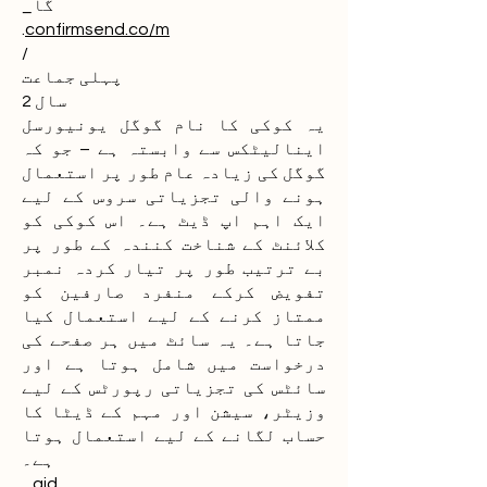
_گا
.
confirmsend.co/m
/
پہلی جماعت
2 سال
یہ کوکی کا نام گوگل یونیورسل
اینالیٹکس سے وابستہ ہے – جو کہ
گوگل کی زیادہ عام طور پر استعمال
ہونے والی تجزیاتی سروس کے لیے
ایک اہم اپ ڈیٹ ہے۔ اس کوکی کو
کلائنٹ کے شناخت کنندہ کے طور پر
بے ترتیب طور پر تیار کردہ نمبر
تفویض کرکے منفرد صارفین کو
ممتاز کرنے کے لیے استعمال کیا
جاتا ہے۔ یہ سائٹ میں ہر صفحے کی
درخواست میں شامل ہوتا ہے اور
سائٹس کی تجزیاتی رپورٹس کے لیے
وزیٹر، سیشن اور مہم کے ڈیٹا کا
حساب لگانے کے لیے استعمال ہوتا
ہے۔
_gid