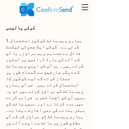
کوکی پالیسی
1. ہماری ویب سائٹ کوکیز استعمال
کرتی ہے۔ کوکی ایک چھوٹی ٹیکسٹ
فائل ہے جسے ہم ویب براؤزر یا آپ
کے آلے کی ہارڈ ڈرائیو پر اسٹور
کرتے ہیں۔ ہم آپ کو اپنی ویب سائٹ
کے دیگر صارفین سے گمنام طور پر
ممتاز کرنے کے لیے کوکیز کا
استعمال کرتے ہیں۔ جب آپ ہماری
ویب سائٹ کو براؤز کرتے ہیں تو یہ
ہمیں آپ کو اچھا تجربہ فراہم کرنے
میں مدد کرتا ہے اور ہمیں سائٹ کو
بہتر بنانے کی بھی اجازت دیتا ہے۔
ہماری ویب سائٹ کو براؤز کر کے آپ
مطلع طور پر سائٹ سے اپنے آلے پر