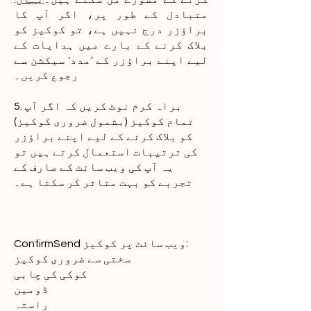
متبادل کے طور پر، اگر آپ کا
براؤزر درج نہیں ہے، تو کوکیز کو
بلاک کرنے کے بارے میں ہدایات کے
لیے اپنے براؤزر کے 'مدد' سیکشن سے
رجوع کریں۔
5. براہ کرم نوٹ کریں کہ اگر آپ
تمام کوکیز (بشمول ضروری کوکیز)
کو بلاک کرنے کے لیے اپنے براؤزر
کی ترتیبات استعمال کرتے ہیں تو
یہ آپ کی ویب سائٹ کے صارف کے
تجربے کو بہت متاثر کر سکتا ہے۔
ConfirmSend ویب سائٹ پر کوکیز:
سختی سے ضروری کوکیز
کوکی کی چابی
ڈومین
راستہ