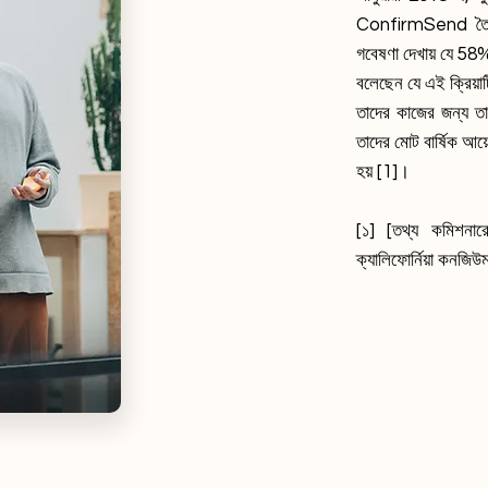
ConfirmSend তৈরি 
গবেষণা দেখায় যে 58%
বলেছেন যে এই ক্রিয়
তাদের কাজের জন্য তাদে
তাদের মোট বার্ষিক আয
হয় [1]।
[১] [তথ্য কমিশনা
ক্যালিফোর্নিয়া কনজিউম