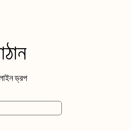
াঠান
 লাইন ড্রপ