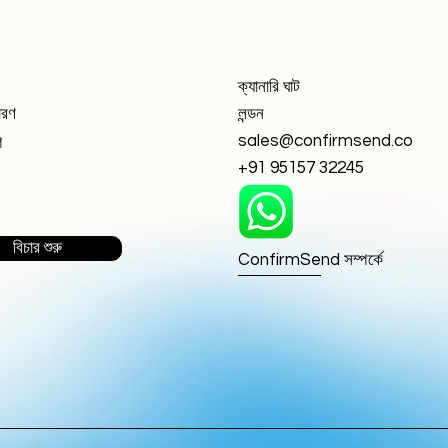
ক্যানারি ঘাট
ধারণ
লন্ডন
sales@confirmsend.co
গ
+91 95157 32245
বিচার শুরু
ConfirmSend সম্পর্কে