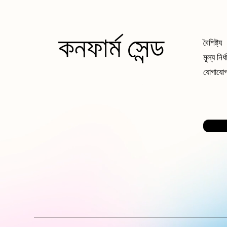
কনফার্ম সেন্ড
বৈশিষ্ট্য
মূল্য নির্
যোগাযো