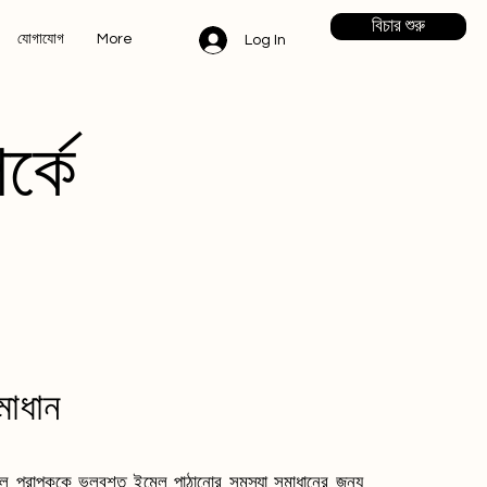
বিচার শুরু
যোগাযোগ
More
Log In
্কে
মাধান
ভুল প্রাপককে ভুলবশত ইমেল পাঠানোর সমস্যা সমাধানের জন্য