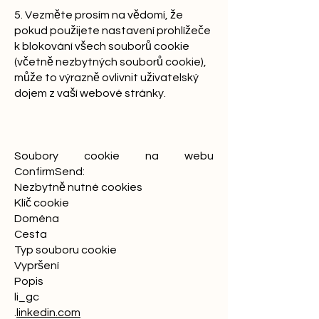
5. Vezměte prosím na vědomí, že
pokud použijete nastavení prohlížeče
k blokování všech souborů cookie
(včetně nezbytných souborů cookie),
může to výrazně ovlivnit uživatelský
dojem z vaší webové stránky.
Soubory cookie na webu
ConfirmSend:
Nezbytně nutné cookies
Klíč cookie
Doména
Cesta
Typ souboru cookie
Vypršení
Popis
li_gc
.
linkedin.com