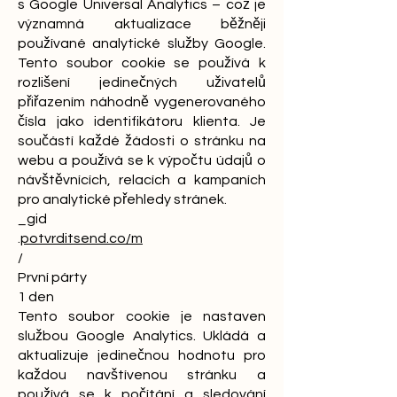
s Google Universal Analytics – což je
významná aktualizace běžněji
používané analytické služby Google.
Tento soubor cookie se používá k
rozlišení jedinečných uživatelů
přiřazením náhodně vygenerovaného
čísla jako identifikátoru klienta. Je
součástí každé žádosti o stránku na
webu a používá se k výpočtu údajů o
návštěvnících, relacích a kampaních
pro analytické přehledy stránek.
_gid
.
potvrditsend.co/m
/
První párty
1 den
Tento soubor cookie je nastaven
službou Google Analytics. Ukládá a
aktualizuje jedinečnou hodnotu pro
každou navštívenou stránku a
používá se k počítání a sledování