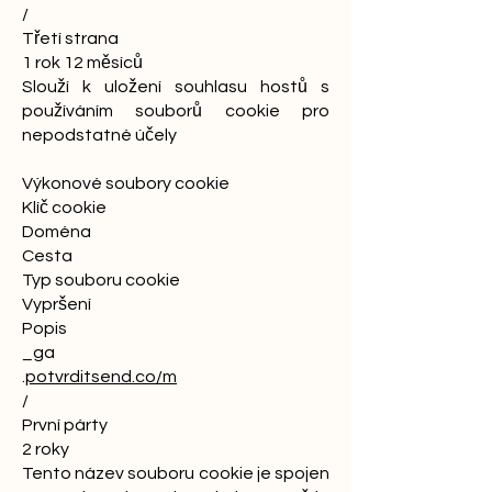
/
Třetí strana
1 rok 12 měsíců
Slouží k uložení souhlasu hostů s
používáním souborů cookie pro
nepodstatné účely
Výkonové soubory cookie
Klíč cookie
Doména
Cesta
Typ souboru cookie
Vypršení
Popis
_ga
.
potvrditsend.co/m
/
První párty
2 roky
Tento název souboru cookie je spojen