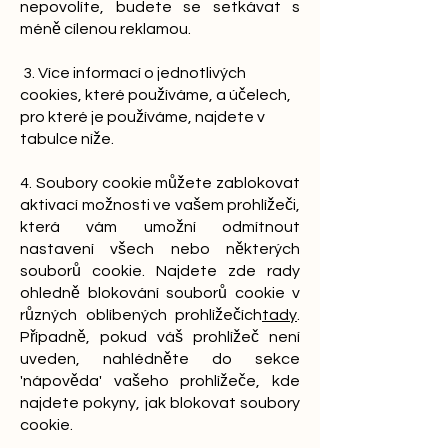
nepovolíte, budete se setkávat s
méně cílenou reklamou.
3. Více informací o jednotlivých
cookies, které používáme, a účelech,
pro které je používáme, najdete v
tabulce níže.
4. Soubory cookie můžete zablokovat
aktivací možnosti ve vašem prohlížeči,
která vám umožní odmítnout
nastavení všech nebo některých
souborů cookie. Najdete zde rady
ohledně blokování souborů cookie v
různých oblíbených prohlížečích
tady
.
Případně, pokud váš prohlížeč není
uveden, nahlédněte do sekce
'nápověda' vašeho prohlížeče, kde
najdete pokyny, jak blokovat soubory
cookie.