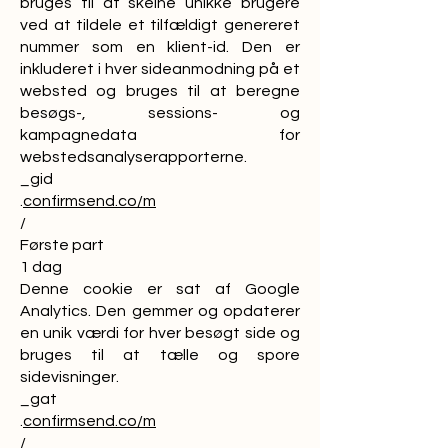
bruges til at skelne unikke brugere
ved at tildele et tilfældigt genereret
nummer som en klient-id. Den er
inkluderet i hver sideanmodning på et
websted og bruges til at beregne
besøgs-, sessions- og
kampagnedata for
webstedsanalyserapporterne.
_gid
.
confirmsend.co/m
/
Første part
1 dag
Denne cookie er sat af Google
Analytics. Den gemmer og opdaterer
en unik værdi for hver besøgt side og
bruges til at tælle og spore
sidevisninger.
_gat
.
confirmsend.co/m
/