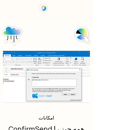
امکانات
ConfirmSend همه چیز را