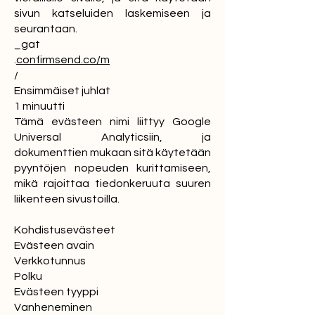
sivun katseluiden laskemiseen ja
seurantaan.
_gat
.
confirmsend.co/m
/
Ensimmäiset juhlat
1 minuutti
Tämä evästeen nimi liittyy Google
Universal Analyticsiin, ja
dokumenttien mukaan sitä käytetään
pyyntöjen nopeuden kurittamiseen,
mikä rajoittaa tiedonkeruuta suuren
liikenteen sivustoilla.
Kohdistusevästeet
Evästeen avain
Verkkotunnus
Polku
Evästeen tyyppi
Vanheneminen