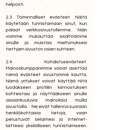
helposti.
2.3 Toiminnalliset evästeet. Näitä
käytetään tunnistamaan sinut, kun
palaat verkkosivustollemme. Näin
voimme mukauttaa sisältöämme
sinulle ja muistaa mieltymyksesi
tiettyjen sivuston osien suhteen.
2.4 Kohdistusevästeet.
Mainoskumppanimme voivat asettaa
nämä evästeet sivustomme kautta.
Nämä yritykset voivat käyttää niitä
luodakseen profiilin kiinnostuksen
kohteistasi ja näyttääkseen sinulle
asiaankuuluvia mainoksia muilla
sivustoilla. Ne eivät tallenna suoraan
henkilökohtaisia tietoja, vaan
perustuvat selaimesi ja internet-
laitteesi yksilölliseen tunnistamiseen.