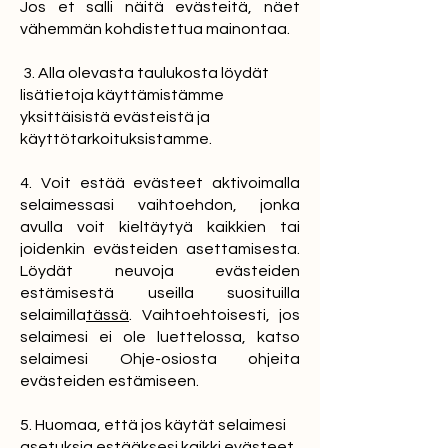
Jos et salli näitä evästeitä, näet
vähemmän kohdistettua mainontaa.
3. Alla olevasta taulukosta löydät
lisätietoja käyttämistämme
yksittäisistä evästeistä ja
käyttötarkoituksistamme.
4. Voit estää evästeet aktivoimalla
selaimessasi vaihtoehdon, jonka
avulla voit kieltäytyä kaikkien tai
joidenkin evästeiden asettamisesta.
Löydät neuvoja evästeiden
estämisestä useilla suosituilla
selaimilla
tässä
. Vaihtoehtoisesti, jos
selaimesi ei ole luettelossa, katso
selaimesi Ohje-osiosta ohjeita
evästeiden estämiseen.
5. Huomaa, että jos käytät selaimesi
asetuksia estääksesi kaikki evästeet