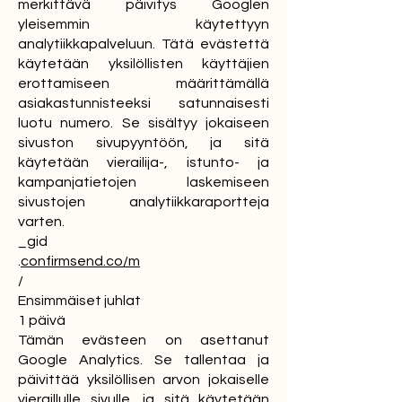
merkittävä päivitys Googlen
yleisemmin käytettyyn
analytiikkapalveluun. Tätä evästettä
käytetään yksilöllisten käyttäjien
erottamiseen määrittämällä
asiakastunnisteeksi satunnaisesti
luotu numero. Se sisältyy jokaiseen
sivuston sivupyyntöön, ja sitä
käytetään vierailija-, istunto- ja
kampanjatietojen laskemiseen
sivustojen analytiikkaraportteja
varten.
_gid
.
confirmsend.co/m
/
Ensimmäiset juhlat
1 päivä
Tämän evästeen on asettanut
Google Analytics. Se tallentaa ja
päivittää yksilöllisen arvon jokaiselle
vieraillulle sivulle, ja sitä käytetään