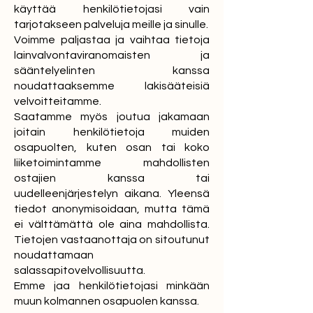
käyttää henkilötietojasi vain
tarjotakseen palveluja meille ja sinulle.
Voimme paljastaa ja vaihtaa tietoja
lainvalvontaviranomaisten ja
sääntelyelinten kanssa
noudattaaksemme lakisääteisiä
velvoitteitamme.
Saatamme myös joutua jakamaan
joitain henkilötietoja muiden
osapuolten, kuten osan tai koko
liiketoimintamme mahdollisten
ostajien kanssa tai
uudelleenjärjestelyn aikana. Yleensä
tiedot anonymisoidaan, mutta tämä
ei välttämättä ole aina mahdollista.
Tietojen vastaanottaja on sitoutunut
noudattamaan
salassapitovelvollisuutta.
Emme jaa henkilötietojasi minkään
muun kolmannen osapuolen kanssa.