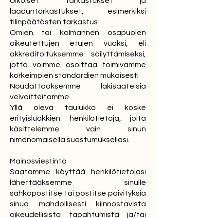
Ulkoiset tarkastukset ja
laaduntarkastukset, esimerkiksi
tilinpäätösten tarkastus
Omien tai kolmannen osapuolen
oikeutettujen etujen vuoksi, eli
akkreditoituksemme säilyttämiseksi,
jotta voimme osoittaa toimivamme
korkeimpien standardien mukaisesti
Noudattaaksemme lakisääteisiä
velvoitteitamme
Yllä oleva taulukko ei koske
erityisluokkien henkilötietoja, joita
käsittelemme vain sinun
nimenomaisella suostumuksellasi.
Mainosviestintä
Saatamme käyttää henkilötietojasi
lähettääksemme sinulle
sähköpostitse tai postitse päivityksiä
sinua mahdollisesti kiinnostavista
oikeudellisista tapahtumista ja/tai