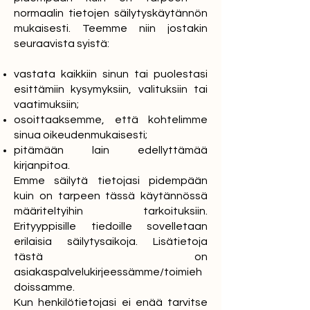
normaalin tietojen säilytyskäytännön
mukaisesti. Teemme niin jostakin
seuraavista syistä:
vastata kaikkiin sinun tai puolestasi
esittämiin kysymyksiin, valituksiin tai
vaatimuksiin;
osoittaaksemme, että kohtelimme
sinua oikeudenmukaisesti;
pitämään lain edellyttämää
kirjanpitoa.
Emme säilytä tietojasi pidempään
kuin on tarpeen tässä käytännössä
määriteltyihin tarkoituksiin.
Erityyppisille tiedoille sovelletaan
erilaisia säilytysaikoja. Lisätietoja
tästä on
asiakaspalvelukirjeessämme/toimieh
doissamme.
Kun henkilötietojasi ei enää tarvitse