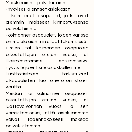
Markkinoimme palveluitamme:
-nykyiset ja entiset asiakkaat
– kolmannet osapuolet, jotka ovat
aiemmin ilmaisseet kiinnostuksensa
palveluihimme
-kolmannet osapuolet, joiden kanssa
emme ole aiemmin olleet tekemisissä.
Omien tai kolmannen osapuolen
oikeutettujen etujen vuoksi, eli
liiketoimintamme edistämiseksi
nykyisille ja entisille asiakkaillemme
Luottotietojen tarkistukset
ulkopuolisten luottotietotoimistojen
kautta
Meidän tai kolmannen osapuolen
oikeutettujen etujen vuoksi, eli
luottovalvonnan vuoksi ja sen
varmistamiseksi, että asiakkaamme
voivat todennäköisesti maksaa
palveluistamme