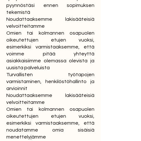
pyynnöstäsi ennen sopimuksen
tekemistä
Noudattaaksemme lakisääteisiä
velvoitteitamme
Omien tai kolmannen osapuolen
oikeutettujen etujen vuoksi,
esimerkiksi varmistaaksemme, että
voimme pitää yhteyttä
asiakkaisiimme olemassa olevista ja
uusista palveluista
Turvallisten työtapojen
varmistaminen, henkilöstöhallinto ja
arvioinnit
Noudattaaksemme lakisääteisiä
velvoitteitamme
Omien tai kolmannen osapuolen
oikeutettujen etujen vuoksi,
esimerkiksi varmistaaksemme, että
noudatamme omia sisäisiä
menettelyjämme