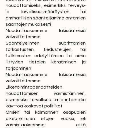
noudattamiseksi, esimerkiksi terveys-
ja turvallisuusmääräysten tai
ammatillisen sääntelijämme antamien
sääntöjen mukaisesti
Noudattaaksemme lakisääteisiä
velvoitteitamme
Sääntelyelinten suorittamien
tarkastusten, tiedustelujen tai
tutkimusten edellyttämien tai niihin
liittyvien tietojen kerääminen ja
tarjoaminen
Noudattaaksemme lakisääteisiä
velvoitteitamme
Liiketoimintaperiaatteiden
noudattamisen varmistaminen,
esimerkiksi turvallisuutta ja internetin
käyttöä koskevat politiikat
Omien tai kolmannen osapuolen
oikeutettujen etujen vuoksi, eli
varmistaaksemme, että