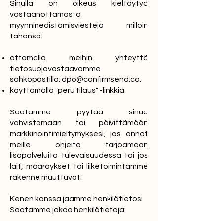
Sinulla on oikeus kieltäytyä
vastaanottamasta
myynninedistämisviestejä milloin
tahansa:
ottamalla meihin yhteyttä
tietosuojavastaavamme
sähköpostilla:
dpo@confirmsend.co
.
käyttämällä "peru tilaus" -linkkiä
Saatamme pyytää sinua
vahvistamaan tai päivittämään
markkinointimieltymyksesi, jos annat
meille ohjeita tarjoamaan
lisäpalveluita tulevaisuudessa tai jos
lait, määräykset tai liiketoimintamme
rakenne muuttuvat.
Kenen kanssa jaamme henkilötietosi
Saatamme jakaa henkilötietoja: