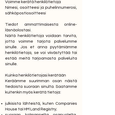
Voimme kerätä henkilötietoja
Nimesi, osoitteesi ja puhelinnumerosi,
sähköpostiosoitteesi
Tiedot ammattimaisesta online-
läsnäolostasi.
Näitä henkilötietoja voidaan tarvita,
jotta voimme tarjota palvelumme
sinulle. Jos et anna pyytämiämme
henkilötietoja, se voi viivästyttää tai
estää meitä tarjoamasta palveluita
sinulle.
Kuinka henkilötietojasi kerätään
Keräämme suurimman osan näistä
tiedoista suoraan sinulta. Saatamme
kuitenkin myös kerätä tietoja:
julkisista lähteistä, kuten Companies
House tai HM Land Registry;
suoraan kolmannelta osapuolelta,