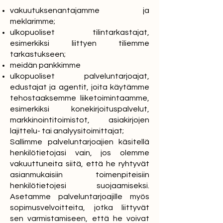
vakuutuksenantajamme ja
meklarimme;
ulkopuoliset tilintarkastajat,
esimerkiksi liittyen tiliemme
tarkastukseen;
meidän pankkimme
ulkopuoliset palveluntarjoajat,
edustajat ja agentit, joita käytämme
tehostaaksemme liiketoimintaamme,
esimerkiksi konekirjoituspalvelut,
markkinointitoimistot, asiakirjojen
lajittelu- tai analyysitoimittajat;
Sallimme palveluntarjoajien käsitellä
henkilötietojasi vain, jos olemme
vakuuttuneita siitä, että he ryhtyvät
asianmukaisiin toimenpiteisiin
henkilötietojesi suojaamiseksi.
Asetamme palveluntarjoajille myös
sopimusvelvoitteita, jotka liittyvät
sen varmistamiseen, että he voivat