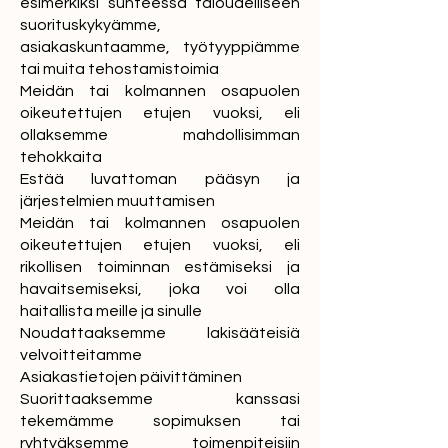
esimerkiksi suhteessa taloudelliseen
suorituskykyämme,
asiakaskuntaamme, työtyyppiämme
tai muita tehostamistoimia
Meidän tai kolmannen osapuolen
oikeutettujen etujen vuoksi, eli
ollaksemme mahdollisimman
tehokkaita
Estää luvattoman pääsyn ja
järjestelmien muuttamisen
Meidän tai kolmannen osapuolen
oikeutettujen etujen vuoksi, eli
rikollisen toiminnan estämiseksi ja
havaitsemiseksi, joka voi olla
haitallista meille ja sinulle
Noudattaaksemme lakisääteisiä
velvoitteitamme
Asiakastietojen päivittäminen
Suorittaaksemme kanssasi
tekemämme sopimuksen tai
ryhtyäksemme toimenpiteisiin