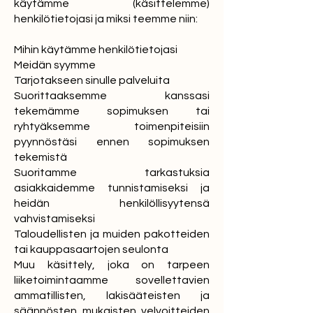
käytämme (käsittelemme)
henkilötietojasi ja miksi teemme niin:
Mihin käytämme henkilötietojasi
Meidän syymme
Tarjotakseen sinulle palveluita
Suorittaaksemme kanssasi
tekemämme sopimuksen tai
ryhtyäksemme toimenpiteisiin
pyynnöstäsi ennen sopimuksen
tekemistä
Suoritamme tarkastuksia
asiakkaidemme tunnistamiseksi ja
heidän henkilöllisyytensä
vahvistamiseksi
Taloudellisten ja muiden pakotteiden
tai kauppasaartojen seulonta
Muu käsittely, joka on tarpeen
liiketoimintaamme sovellettavien
ammatillisten, lakisääteisten ja
säännösten mukaisten velvoitteiden