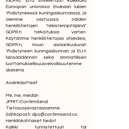
(GDPR), jota sovelletaan kaikkialla
Euroopan unionissa (mukaan lukien
Yhdistyneessä kuningaskunnassa), ja
olemme vastuussa näiden
henkilötietojen "rekisterinpitäjänä"
GDPR:n tarkoituksia varten.
Käytämme henkilötietojasi ohjeidesi,
GDPR:n, muun asiaankuuluvan
Yhdistyneen kuningaskunnan ja EU:n
lainsäädännön sekä ammatillisen
luottamuksellisuusvelvollisuutemme
alaisena.
Avainkäsitteet
Me, me, meidän
JPMIT/ConfirmSend
Tietosuojavastaavamme
Sähköposti:
dpo@confirmsend.co
Henkilökohtaiset tiedot
Kaikki tunnistettuun tai