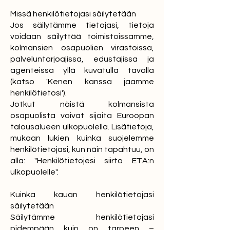
Missä henkilötietojasi säilytetään
Jos säilytämme tietojasi, tietoja
voidaan säilyttää toimistoissamme,
kolmansien osapuolien virastoissa,
palveluntarjoajissa, edustajissa ja
agenteissa yllä kuvatulla tavalla
(katso 'Kenen kanssa jaamme
henkilötietosi').
Jotkut näistä kolmansista
osapuolista voivat sijaita Euroopan
talousalueen ulkopuolella. Lisätietoja,
mukaan lukien kuinka suojelemme
henkilötietojasi, kun näin tapahtuu, on
alla: "Henkilötietojesi siirto ETA:n
ulkopuolelle".
Kuinka kauan henkilötietojasi
säilytetään
Säilytämme henkilötietojasi
pidempään kuin on tarpeen –