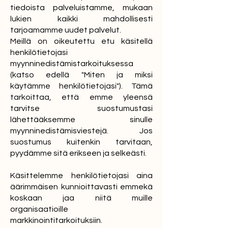
tiedoista palveluistamme, mukaan
lukien kaikki mahdollisesti
tarjoamamme uudet palvelut.
Meillä on oikeutettu etu käsitellä
henkilötietojasi
myynninedistämistarkoituksessa
(katso edellä "Miten ja miksi
käytämme henkilötietojasi"). Tämä
tarkoittaa, että emme yleensä
tarvitse suostumustasi
lähettääksemme sinulle
myynninedistämisviestejä. Jos
suostumus kuitenkin tarvitaan,
pyydämme sitä erikseen ja selkeästi.
Käsittelemme henkilötietojasi aina
äärimmäisen kunnioittavasti emmekä
koskaan jaa niitä muille
organisaatioille
markkinointitarkoituksiin.