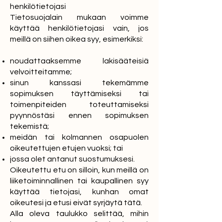
henkilötietojasi
Tietosuojalain mukaan voimme
käyttää henkilötietojasi vain, jos
meillä on siihen oikea syy, esimerkiksi:
noudattaaksemme lakisääteisiä
velvoitteitamme;
sinun kanssasi tekemämme
sopimuksen täyttämiseksi tai
toimenpiteiden toteuttamiseksi
pyynnöstäsi ennen sopimuksen
tekemistä;
meidän tai kolmannen osapuolen
oikeutettujen etujen vuoksi; tai
jossa olet antanut suostumuksesi.
Oikeutettu etu on silloin, kun meillä on
liiketoiminnallinen tai kaupallinen syy
käyttää tietojasi, kunhan omat
oikeutesi ja etusi eivät syrjäytä tätä.
Alla oleva taulukko selittää, mihin