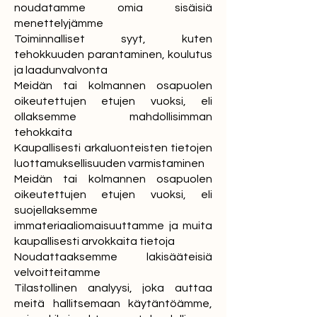
noudatamme omia sisäisiä
menettelyjämme
Toiminnalliset syyt, kuten
tehokkuuden parantaminen, koulutus
ja laadunvalvonta
Meidän tai kolmannen osapuolen
oikeutettujen etujen vuoksi, eli
ollaksemme mahdollisimman
tehokkaita
Kaupallisesti arkaluonteisten tietojen
luottamuksellisuuden varmistaminen
Meidän tai kolmannen osapuolen
oikeutettujen etujen vuoksi, eli
suojellaksemme
immateriaaliomaisuuttamme ja muita
kaupallisesti arvokkaita tietoja
Noudattaaksemme lakisääteisiä
velvoitteitamme
Tilastollinen analyysi, joka auttaa
meitä hallitsemaan käytäntöämme,