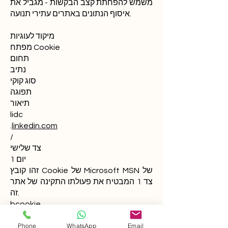
משמש להפחתת קצב הבקשות - מגביל את
איסוף הנתונים באתרים עתירי תנועה.
מיקוד לעוגיות
מפתח Cookie
תחום
נתיב
סוג קוקי
תפוגה
תיאור
lidc
.
linkedin.com
/
צד שלישי
יום 1
זהו קובץ Cookie של Microsoft MSN של
צד 1 המבטיח את פעולתו התקינה של אתר
זה.
bcookie
.
linkedin.com
Phone
WhatsApp
Email
/