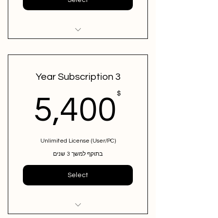
12 Months + 1 Free month
ConfirmSend Bundle
3 Year Subscription
0$
$
5,400
Unlimited License (User/PC)
בתוקף למשך 3 שנים
Select