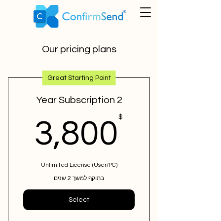
Our pricing plans
Great Starting Point
2 Year Subscription
0$
$
3,800
Unlimited License (User/PC)
בתוקף למשך 2 שנים
Select