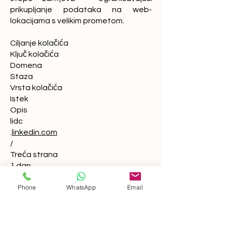
prikupljanje podataka na web-
lokacijama s velikim prometom.
Ciljanje kolačića
Ključ kolačića
Domena
Staza
Vrsta kolačića
Istek
Opis
lidc
.
linkedin.com
/
Treća strana
1 dan
Ovo je Microsoft MSN kolačić prve
Phone
WhatsApp
Email
strane koji osigurava pravilan rad ove
web stranice.
bkolačić
.
linkedin.com