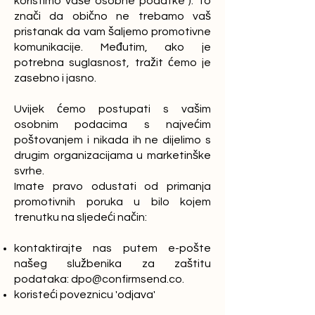
koristimo vaše osobne podatke"). To
znači da obično ne trebamo vaš
pristanak da vam šaljemo promotivne
komunikacije. Međutim, ako je
potrebna suglasnost, tražit ćemo je
zasebno i jasno.
Uvijek ćemo postupati s vašim
osobnim podacima s najvećim
poštovanjem i nikada ih ne dijelimo s
drugim organizacijama u marketinške
svrhe.
Imate pravo odustati od primanja
promotivnih poruka u bilo kojem
trenutku na sljedeći način:
kontaktirajte nas putem e-pošte
našeg službenika za zaštitu
podataka:
dpo@confirmsend.co
.
koristeći poveznicu 'odjava'