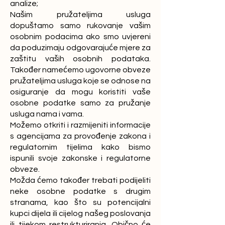
analize;
Našim pružateljima usluga
dopuštamo samo rukovanje vašim
osobnim podacima ako smo uvjereni
da poduzimaju odgovarajuće mjere za
zaštitu vaših osobnih podataka.
Također namećemo ugovorne obveze
pružateljima usluga koje se odnose na
osiguranje da mogu koristiti vaše
osobne podatke samo za pružanje
usluga nama i vama.
Možemo otkriti i razmijeniti informacije
s agencijama za provođenje zakona i
regulatornim tijelima kako bismo
ispunili svoje zakonske i regulatorne
obveze.
Možda ćemo također trebati podijeliti
neke osobne podatke s drugim
stranama, kao što su potencijalni
kupci dijela ili cijelog našeg poslovanja
ili tijekom restrukturiranja. Obično će