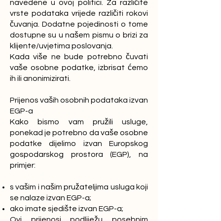
navedene u ovoj politici. Za različite
vrste podataka vrijede različiti rokovi
čuvanja. Dodatne pojedinosti o tome
dostupne su u našem pismu o brizi za
klijente/uvjetima poslovanja.
Kada više ne bude potrebno čuvati
vaše osobne podatke, izbrisat ćemo
ih ili anonimizirati.
Prijenos vaših osobnih podataka izvan
EGP-a
Kako bismo vam pružili usluge,
ponekad je potrebno da vaše osobne
podatke dijelimo izvan Europskog
gospodarskog prostora (EGP), na
primjer:
s vašim i našim pružateljima usluga koji
se nalaze izvan EGP-a;
ako imate sjedište izvan EGP-a;
Ovi prijenosi podliježu posebnim