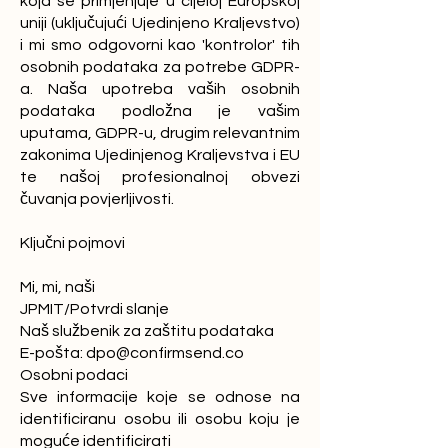
koja se primjenjuje u cijeloj Europskoj
uniji (uključujući Ujedinjeno Kraljevstvo)
i mi smo odgovorni kao 'kontrolor' tih
osobnih podataka za potrebe GDPR-
a. Naša upotreba vaših osobnih
podataka podložna je vašim
uputama, GDPR-u, drugim relevantnim
zakonima Ujedinjenog Kraljevstva i EU
te našoj profesionalnoj obvezi
čuvanja povjerljivosti.
Ključni pojmovi
Mi, mi, naši
JPMIT/Potvrdi slanje
Naš službenik za zaštitu podataka
E-pošta:
dpo@confirmsend.co
Osobni podaci
Sve informacije koje se odnose na
identificiranu osobu ili osobu koju je
moguće identificirati