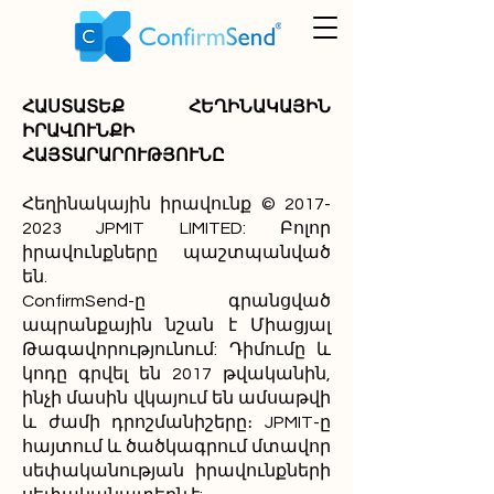
ՀԱՍՏԱՏԵՔ ՀԵՂԻՆԱԿԱՅԻՆ
ԻՐԱՎՈՒՆՔԻ
ՀԱՅՏԱՐԱՐՈՒԹՅՈՒՆԸ
Հեղինակային իրավունք ©
2017-
2023
JPMIT LIMITED: Բոլոր
իրավունքները պաշտպանված
են.
ConfirmSend-ը գրանցված
ապրանքային նշան է Միացյալ
Թագավորությունում: Դիմումը և
կոդը գրվել են 2017 թվականին,
ինչի մասին վկայում են ամսաթվի
և ժամի դրոշմանիշերը։ JPMIT-ը
հայտում և ծածկագրում մտավոր
սեփականության իրավունքների