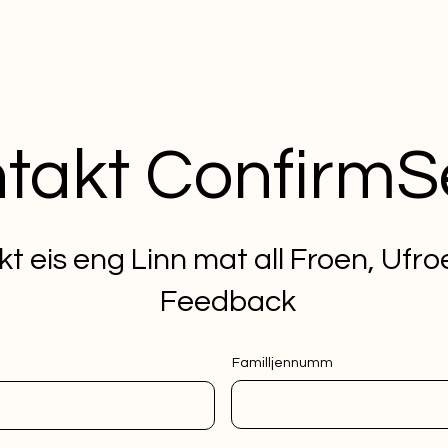
takt Confirm
t eis eng Linn mat all Froen, Ufr
Feedback
Familljennumm