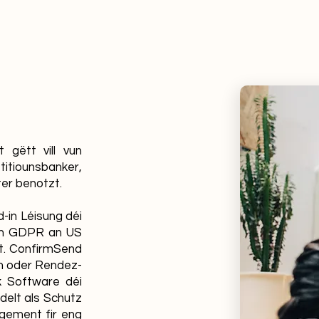
 gëtt vill vun
titiounsbanker,
er benotzt.
-in Léisung déi
en GDPR an US
t. ConfirmSend
en oder Rendez-
k Software déi
delt als Schutz
gement fir eng