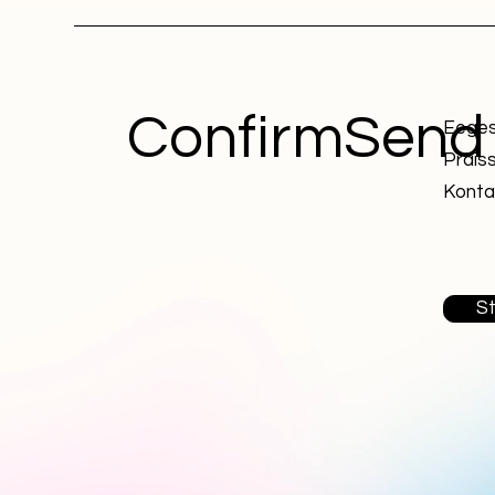
ConfirmSend
Eeges
Präis
Konta
St