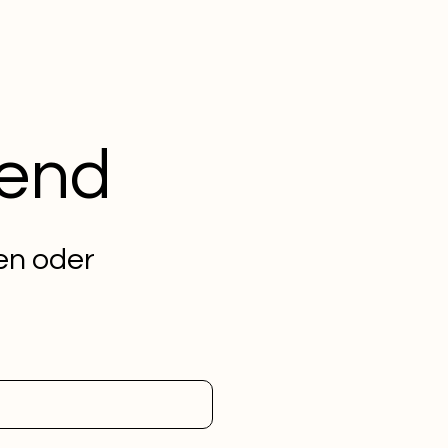
Send
oen oder