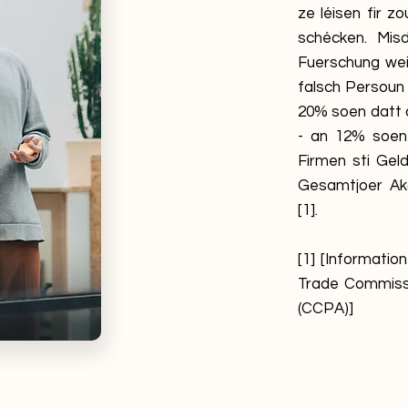
ze léisen fir z
schécken. Mis
Fuerschung wei
falsch Persoun
20% soen datt d
- an 12% soen 
Firmen sti Gel
Gesamtjoer Ak
[1].
[1] [Informatio
Trade Commissi
(CCPA)]