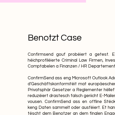
Benotzt Case
Confirmsend gouf probéiert a getest. Et
héichprofiléierte Criminal Law Firmen, Inves
Comptabelen a Finanzen / HR Departement
ConfirmSend ass eng Microsoft Outlook Add
d'Geschäftskonformitéit mat europäesch
Privatsphär Gesetzer a Reglementer hëllef
reduzéiert drastesch falsch geriicht E-Mail
vousen. ConfirmSend ass en offline Stéc
keng Daten sammelt oder ausféiert. Et han
tëscht dem Benotzer an dem finalen Enga