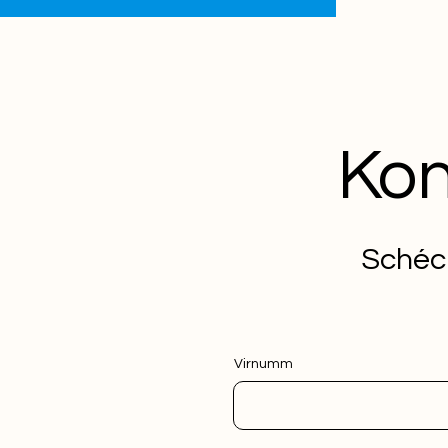
Kon
Schéck
Virnumm