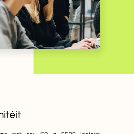
itéit