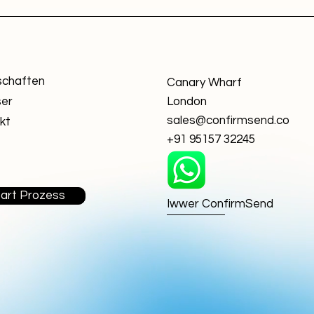
chaften
Canary Wharf
ser
London
sales@confirmsend.co
kt
+91 95157 32245
art Prozess
Iwwer ConfirmSend