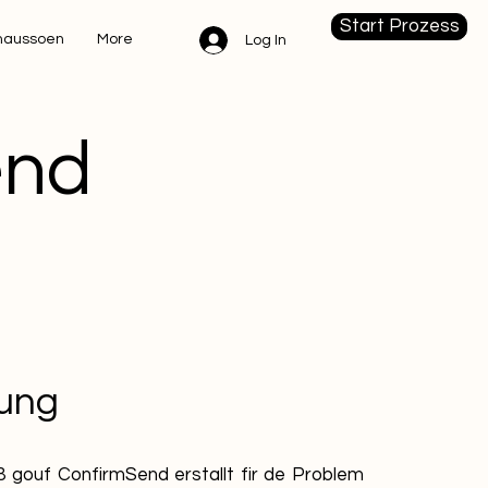
Start Prozess
naussoen
More
Log In
end
sung
 gouf ConfirmSend erstallt fir de Problem