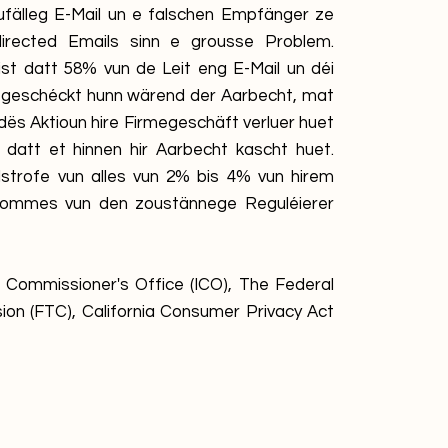
oufälleg E-Mail un e falschen Empfänger ze
directed Emails sinn e grousse Problem.
st datt 58% vun de Leit eng E-Mail un déi
 geschéckt hunn wärend der Aarbecht, mat
ës Aktioun hire Firmegeschäft verluer huet
datt et hinnen hir Aarbecht kascht huet.
dstrofe vun alles vun 2% bis 4% vun hirem
ommes vun den zoustännege Reguléierer
n Commissioner's Office (ICO), The Federal
on (FTC), California Consumer Privacy Act