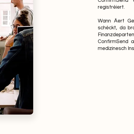
ConfirmSend
registréiert.
Wann Äert Ges
schéckt, da br
Finanzdepar
ConfirmSend ass
medizinesch Ins