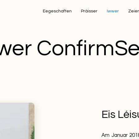
Eegeschaften
Präisser
Iwwer
Zeie
wer ConfirmS
Eis Léi
Am Januar 2018