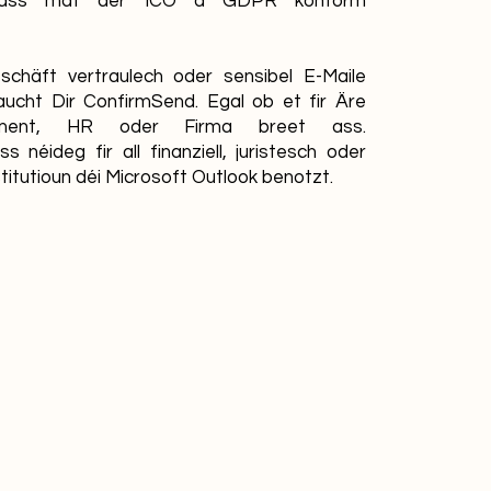
 ass mat der ICO a GDPR konform
chäft vertraulech oder sensibel E-Maile
aucht Dir ConfirmSend. Egal ob et fir Äre
tement, HR oder Firma breet ass.
 néideg fir all finanziell, juristesch oder
titutioun déi Microsoft Outlook benotzt.