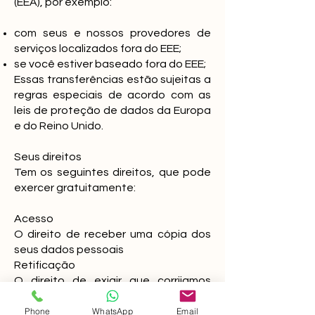
(EEA), por exemplo:
com seus e nossos provedores de
serviços localizados fora do EEE;
se você estiver baseado fora do EEE;
Essas transferências estão sujeitas a
regras especiais de acordo com as
leis de proteção de dados da Europa
e do Reino Unido.
Seus direitos
Tem os seguintes direitos, que pode
exercer gratuitamente:
Acesso
O direito de receber uma cópia dos
seus dados pessoais
Retificação
O direito de exigir que corrijamos
quaisquer erros nos seus dados
Phone
WhatsApp
Email
pessoais