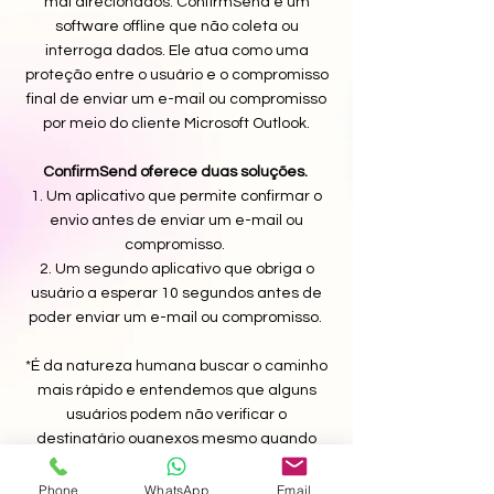
mal direcionados. ConfirmSend é um
software offline que não coleta ou
interroga dados. Ele atua como uma
proteção entre o usuário e o compromisso
final de enviar um e-mail ou compromisso
por meio do cliente Microsoft Outlook.
ConfirmSend oferece duas soluções.
1. Um aplicativo que permite confirmar o
envio antes de enviar um e-mail ou
compromisso.
2. Um segundo aplicativo que obriga o
usuário a esperar 10 segundos antes de
poder enviar um e-mail ou compromisso.
*É da natureza humana buscar o caminho
mais rápido e entendemos que alguns
usuários podem não verificar o
destinatário ou
anexos
mesmo quando
solicitado. Para esses funcionários em
particular, pode ser útil aplicar um atraso
Phone
WhatsApp
Email