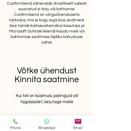
ConfirmSend vähendab drastiliselt valesti
suunatud e-kirju või kohtumisi.
ConfirmSend on võrguühenduseta
tarkvara, mis ei kogu ega küsi andmeid.
See toimib kaitsevahendina kasutaja ja
Microsoft Outlooki kliendi kaudu meili või
kohtumise saatmise lõpliku kohustuse
vahel.
Võtke ühendust
Kinnita saatmine
Kui teil on küsimusi, päringuid või
tagasisidet, kirjutage meile
Eesnimi
Phone
WhatsApp
Email