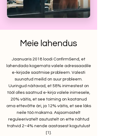
Meie lahendus
Jaanuaris 2018 loodi ConfirmSend, et
lahendada kogemata valele adressaadile
e-kirjade saatmise probleem. Valesti
suunatud meilid on suur probleem.
Uuringud näitavad, et 58% inimestest on
tööl olles saatnud e-kirja valele inimesele,
20% väitis, et see toiming on kaotanud
oma ettevõtte äri, ja 12% väitis, et see läks
neile töö maksma. Asjaomastelt
reguleerivatelt asutustelt on ette nähtud
trahvid 2–4% nende aastasest kogutulust
[1].