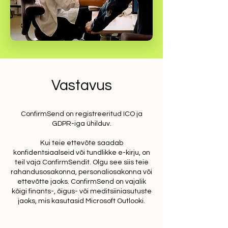
Vastavus
ConfirmSend on registreeritud ICO ja
GDPR-iga ühilduv.
Kui teie ettevõte saadab
konfidentsiaalseid või tundlikke e-kirju, on
teil vaja ConfirmSendit. Olgu see siis teie
rahandusosakonna, personaliosakonna või
ettevõtte jaoks. ConfirmSend on vajalik
kõigi finants-, õigus- või meditsiiniasutuste
jaoks, mis kasutasid Microsoft Outlooki.