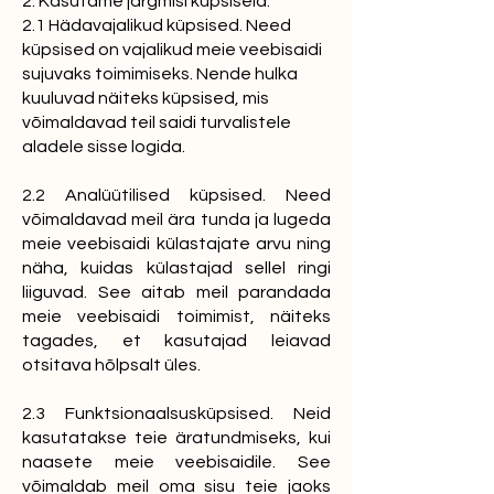
2. Kasutame järgmisi küpsiseid:
2.1 Hädavajalikud küpsised. Need
küpsised on vajalikud meie veebisaidi
sujuvaks toimimiseks. Nende hulka
kuuluvad näiteks küpsised, mis
võimaldavad teil saidi turvalistele
aladele sisse logida.
2.2 Analüütilised küpsised. Need
võimaldavad meil ära tunda ja lugeda
meie veebisaidi külastajate arvu ning
näha, kuidas külastajad sellel ringi
liiguvad. See aitab meil parandada
meie veebisaidi toimimist, näiteks
tagades, et kasutajad leiavad
otsitava hõlpsalt üles.
2.3 Funktsionaalsusküpsised. Neid
kasutatakse teie äratundmiseks, kui
naasete meie veebisaidile. See
võimaldab meil oma sisu teie jaoks