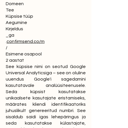
Domeen
Tee
Küpsise tüüp
Aegumine
Kirjeldus
_ga
.
confirmsend.co/m
/
Esimene osapool
2 aastat
See küpsise nimi on seotud Google
Universal Analyticsiga – see on oluline
uuendus Google'i sagedamini
kasutatavale analüüsiteenusele.
Seda küpsist kasutatakse
unikaalsete kasutajate eristamiseks,
määrates kliendi identifikaatoriks
juhuslikult genereeritud numbri. See
sisaldub saidi igas lehepäringus ja
seda kasutatakse külastajate,