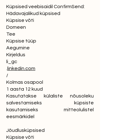
Küpsised veebisaidil ConfirmSend:
Hädavajalikud küpsised
Küpsise võti
Domeen
Tee
Küpsise tüüp
Aegumine
Kirjeldus
li_gc
.
linkedin.com
/
Kolmas osapool
1 aasta 12 kuud
Kasutatakse külaliste nõusoleku
salvestamiseks küpsiste
kasutamiseks mitteolulistel
eesmärkidel
Jõudlusküpsised
Küpsise võti