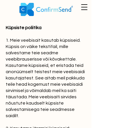
Küpsiste poliitika
1. Meie veebisait kasutab küpsiseid.
Küpsis on väike tekstifail, mille
salvestame teie seadme
veebibrauserisse või kõvakettale.
Kasutame küpsiseid, et eristada teid
anonüümselt teistest meie veebisaidi
kasutajatest. See aitab meil pakkuda
teile head kogemust meie veebisaidi
sirvimisel ja võimaldab meil ka saiti
täiustada. Meie veebisaiti sirvides
nõustute kaudselt küpsiste
salvestamisega teie seadmesse
saidilt.