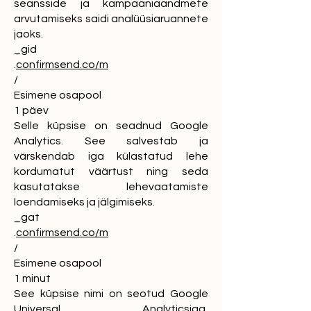
seansside ja kampaaniaandmete
arvutamiseks saidi analüüsiaruannete
jaoks.
_gid
.
confirmsend.co/m
/
Esimene osapool
1 päev
Selle küpsise on seadnud Google
Analytics. See salvestab ja
värskendab iga külastatud lehe
kordumatut väärtust ning seda
kasutatakse lehevaatamiste
loendamiseks ja jälgimiseks.
_gat
.
confirmsend.co/m
/
Esimene osapool
1 minut
See küpsise nimi on seotud Google
Universal Analyticsiga,