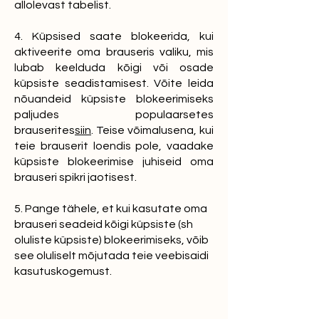
allolevast tabelist.
4. Küpsised saate blokeerida, kui
aktiveerite oma brauseris valiku, mis
lubab keelduda kõigi või osade
küpsiste seadistamisest. Võite leida
nõuandeid küpsiste blokeerimiseks
paljudes populaarsetes
brauserites
siin
. Teise võimalusena, kui
teie brauserit loendis pole, vaadake
küpsiste blokeerimise juhiseid oma
brauseri spikri jaotisest.
5. Pange tähele, et kui kasutate oma
brauseri seadeid kõigi küpsiste (sh
oluliste küpsiste) blokeerimiseks, võib
see oluliselt mõjutada teie veebisaidi
kasutuskogemust.