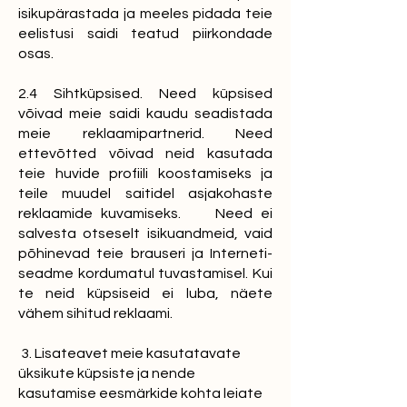
isikupärastada ja meeles pidada teie
eelistusi saidi teatud piirkondade
osas.
2.4 Sihtküpsised. Need küpsised
võivad meie saidi kaudu seadistada
meie reklaamipartnerid. Need
ettevõtted võivad neid kasutada
teie huvide profiili koostamiseks ja
teile muudel saitidel asjakohaste
reklaamide kuvamiseks. Need ei
salvesta otseselt isikuandmeid, vaid
põhinevad teie brauseri ja Interneti-
seadme kordumatul tuvastamisel. Kui
te neid küpsiseid ei luba, näete
vähem sihitud reklaami.
3. Lisateavet meie kasutatavate
üksikute küpsiste ja nende
kasutamise eesmärkide kohta leiate