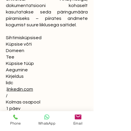
dokumentatsiooni kohaselt
kasutatakse seda päringumäära
piiramiseks – piirates andmete
kogumist suure liiklusega saitidel.
Sihtimisküpsised
Küpsise võti
Domeen
Tee
Küpsise tüüp
Aegumine
Kirjeldus
lidc
.
linkedin.com
/
Kolmas osapool
1 päev
See on Microsoft MSN-i esimese
osapoole küpsis, mis tagab selle
Phone
WhatsApp
Email
veebisaidi nõuetekohase toimimise.