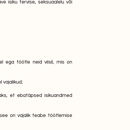
e isiku tervise, seksuaalelu või
l ega töötle neid viisil, mis on
 vajalikud;
aks, et ebatäpsed isikuandmed
see on vajalik teabe töötlemise