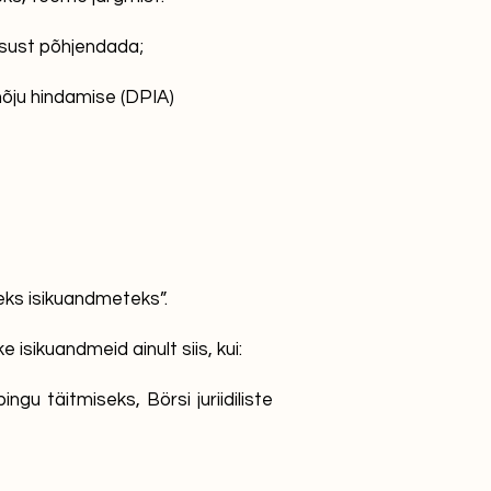
otsust põhjendada;
mõju hindamise (DPIA)
eks isikuandmeteks”.
isikuandmeid ainult siis, kui:
ngu täitmiseks, Börsi juriidiliste