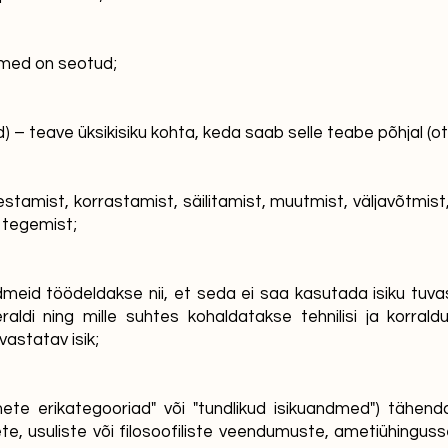
ndmed on seotud;
) – teave üksikisiku kohta, keda saab selle teabe põhjal (o
tamist, korrastamist, säilitamist, muutmist, väljavõtmist,
i tegemist;
ndmeid töödeldakse nii, et seda ei saa kasutada isiku tu
aldi ning mille suhtes kohaldatakse tehnilisi ja korra
astatav isik;
ete erikategooriad" või "tundlikud isikuandmed") tähenda
aadete, usuliste või filosoofiliste veendumuste, ametiühingus