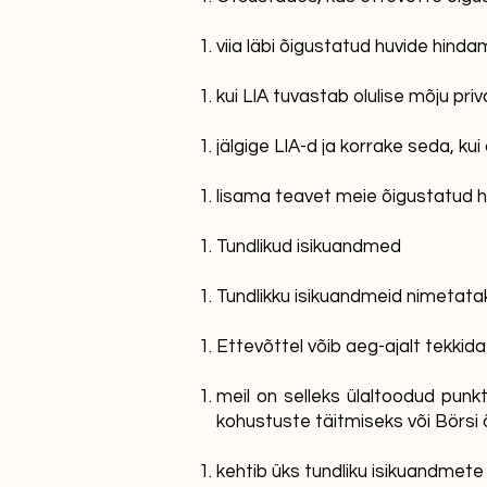
viia läbi õigustatud huvide hind
kui LIA tuvastab olulise mõju p
jälgige LIA-d ja korrake seda, ku
lisama teavet meie õigustatud 
Tundlikud isikuandmed
Tundlikku isikuandmeid nimetata
Ettevõttel võib aeg-ajalt tekkida
meil on selleks ülaltoodud punkti
kohustuste täitmiseks või Börsi 
kehtib üks tundliku isikuandmete 