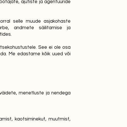
öötajate, ajutiste ja agentuuride
orral selle muude asjakohaste
turbe, andmete säilitamise ja
tides.
tsekohustustele. See ei ole osa
dada. Me edastame kõik uued või
 väidete, menetluste ja nendega
tamist, kaotsiminekut, muutmist,