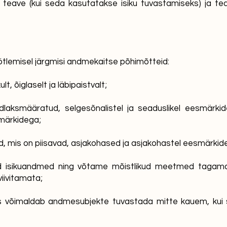
e teave (kui seda kasutatakse isiku tuvastamiseks) ja teav
ötlemisel järgmisi andmekaitse põhimõtteid:
, õiglaselt ja läbipaistvalt;
laksmääratud, selgesõnalistel ja seaduslikel eesmärkide
märkidega;
d, mis on piisavad, asjakohased ja asjakohastel eesmärkidel
ed isikuandmed ning võtame mõistlikud meetmed tagam
iivitamata;
mis võimaldab andmesubjekte tuvastada mitte kauem, kui 