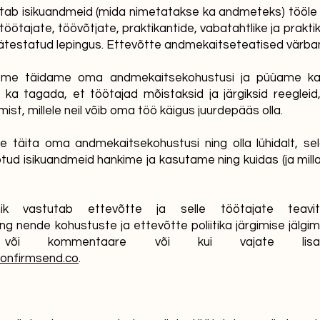
sutab isikuandmeid (mida nimetatakse ka andmeteks) tööle 
itöötajate, töövõtjate, praktikantide, vabatahtlike ja prak
sätestatud lepingus. Ettevõtte andmekaitseteatised värba
as me täidame oma andmekaitsekohustusi ja püüame k
 ka tagada, et töötajad mõistaksid ja järgiksid reegleid
st, millele neil võib oma töö käigus juurdepääs olla.
äita oma andmekaitsekohustusi ning olla lühidalt, selge
d isikuandmeid hankime ja kasutame ning kuidas (ja milla
nik vastutab ettevõtte ja selle töötajate teav
nende kohustuste ja ettevõtte poliitika järgimise jälgimise 
või kommentaare või kui vajate lisat
onfirmsend.co
.