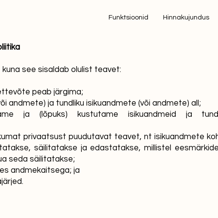
Funktsioonid
Hinnakujundus
iitika
kuna see sisaldab olulist teavet:
ttevõte peab järgima;
i andmete) ja tundliku isikuandmete (või andmete) all;
e ja (lõpuks) kustutame isikuandmeid ja tundli
alikumat privaatsust puudutavat teavet, nt isikuandmete 
takse, säilitatakse ja edastatakse, millistel eesmärkid
ua seda säilitatakse;
ses andmekaitsega; ja
järjed.