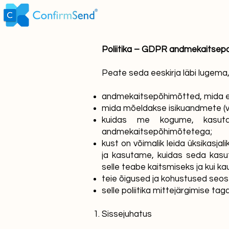
Poliitika – GDPR andmekaitsepol
Peate seda eeskirja läbi lugema, 
andmekaitsepõhimõtted, mida e
mida mõeldakse isikuandmete (võ
kuidas me kogume, kasutam
andmekaitsepõhimõtetega;
kust on võimalik leida üksikasj
ja kasutame, kuidas seda kasuta
selle teabe kaitsmiseks ja kui ka
teie õigused ja kohustused seo
selle poliitika mittejärgimise taga
Sissejuhatus