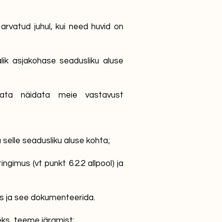
 arvatud juhul, kui need huvid on
alik asjakohase seadusliku aluse
data näidata meie vastavust
selle seadusliku aluse kohta;
gimus (vt punkt 6.2.2 allpool) ja
us ja see dokumenteerida.
ks, teeme järgmist: