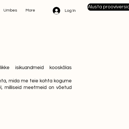
Alusta prooviversi
Umbes
More
Log In
kke isikuandmeid kooskõlas
kohta, mida me teie kohta kogume
el, milliseid meetmeid on võetud