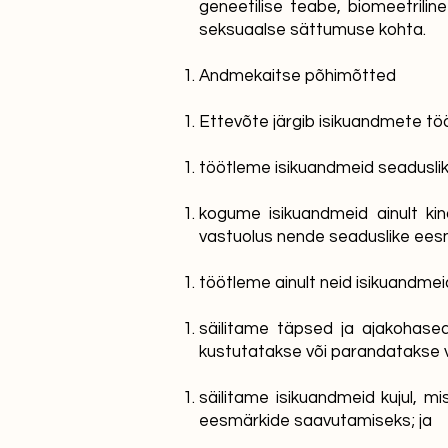
geneetilise teabe, biomeetrilin
seksuaalse sättumuse kohta.
Andmekaitse põhimõtted
Ettevõte järgib isikuandmete tö
töötleme isikuandmeid seaduslikult
kogume isikuandmeid ainult kind
vastuolus nende seaduslike ees
töötleme ainult neid isikuandmei
säilitame täpsed ja ajakohas
kustutatakse või parandatakse v
säilitame isikuandmeid kujul, 
eesmärkide saavutamiseks; ja