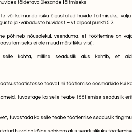
s huvides täidetava ülesande täitmiseks
te või kolmanda isiku õigustatud huvide täitmiseks, välja
uste ja -vabaduste huvidest – vt allpool punkti 5.2.
mine põhineb nõusolekul, veenduma, et töötlemine on vaj
aavutamiseks ei ole muud mõistlikku viisi);
selle kohta, milline seaduslik alus kehtib, et ai
aatsusteatistesse teavet nii töötlemise eesmärkide kui ka 
ndmeid, tuvastage ka selle teabe töötlemise seaduslik eritin
avet, tuvastada ka selle teabe töötlemise seaduslik tingim
tatud huvid on kõige sobivam alus seaduslikuks töötlemise