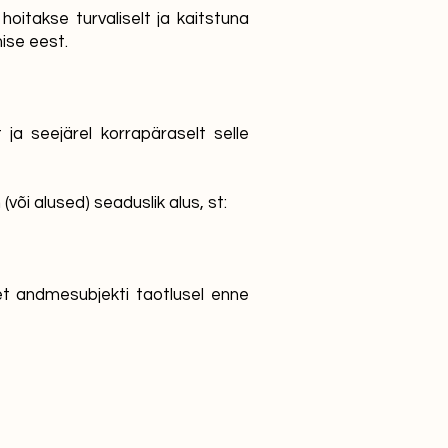
oitakse turvaliselt ja kaitstuna
ise eest.
a seejärel korrapäraselt selle
õi alused) seaduslik alus, st:
 et andmesubjekti taotlusel enne