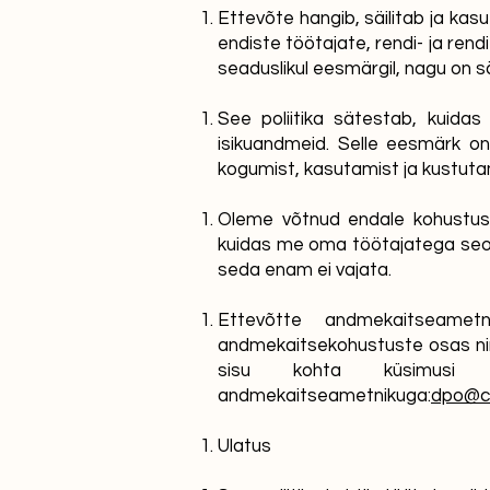
Ettevõte hangib, säilitab ja ka
endiste töötajate, rendi- ja rend
seaduslikul eesmärgil, nagu on 
See poliitika sätestab, kuid
isikuandmeid. Selle eesmärk on
kogumist, kasutamist ja kustutami
Oleme võtnud endale kohustuse t
kuidas me oma töötajatega seotu
seda enam ei vajata.
Ettevõtte andmekaitseamet
andmekaitsekohustuste osas ning 
sisu kohta küsimusi 
andmekaitseametnikuga:
dpo@c
Ulatus