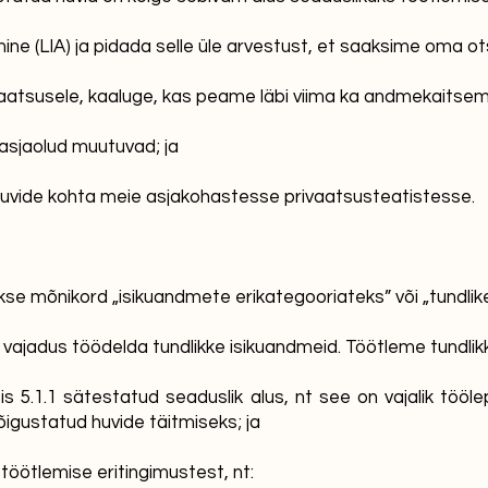
amine (LIA) ja pidada selle üle arvestust, et saaksime oma 
rivaatsusele, kaaluge, kas peame läbi viima ka andmekaitse
i asjaolud muutuvad; ja
huvide kohta meie asjakohastesse privaatsusteatistesse.
kse mõnikord „isikuandmete erikategooriateks” või „tundlik
 vajadus töödelda tundlikke isikuandmeid. Töötleme tundlikke 
s 5.1.1 sätestatud seaduslik alus, nt see on vajalik töölepi
õigustatud huvide täitmiseks; ja
töötlemise eritingimustest, nt: