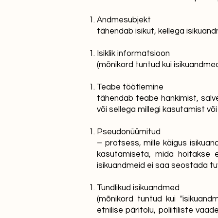
Andmesubjekt
tähendab isikut, kellega isikua
Isiklik informatsioon
(mõnikord tuntud kui isikuandmed
Teabe töötlemine
tähendab teabe hankimist, salves
või sellega millegi kasutamist võ
Pseudonüümitud
– protsess, mille käigus isikua
kasutamiseta, mida hoitakse er
isikuandmeid ei saa seostada tuv
Tundlikud isikuandmed
(mõnikord tuntud kui "isikuandm
etnilise päritolu, poliitiliste v