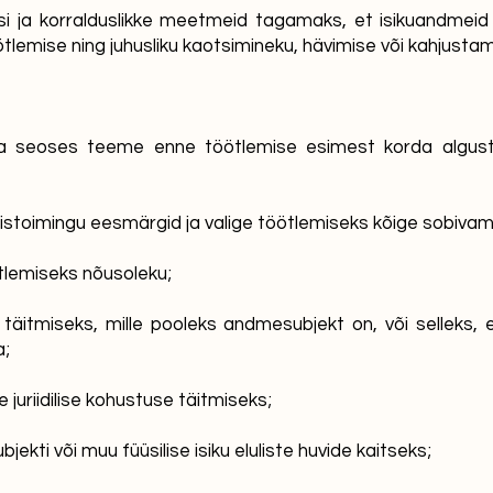
i ja korralduslikke meetmeid tagamaks, et isikuandmeid h
tlemise ning juhusliku kaotsimineku, hävimise või kahjustam
 seoses teeme enne töötlemise esimest korda algust j
toimingu eesmärgid ja valige töötlemiseks kõige sobivam (v
lemiseks nõusoleku;
u täitmiseks, mille pooleks andmesubjekt on, või selleks,
a;
 juriidilise kohustuse täitmiseks;
ekti või muu füüsilise isiku eluliste huvide kaitseks;