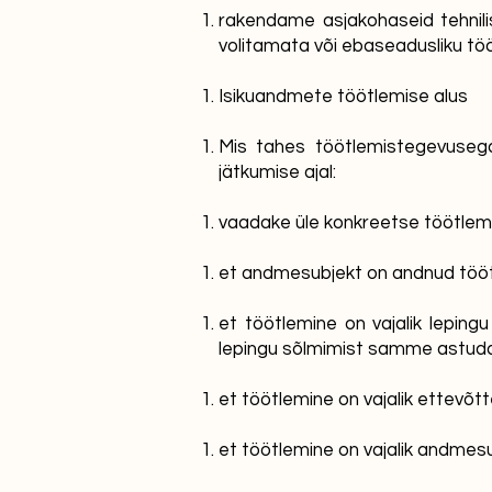
rakendame asjakohaseid tehnilis
volitamata või ebaseadusliku töö
Isikuandmete töötlemise alus
Mis tahes töötlemistegevusega
jätkumise ajal:
vaadake üle konkreetse töötlemis
et andmesubjekt on andnud tööt
et töötlemine on vajalik leping
lepingu sõlmimist samme astud
et töötlemine on vajalik ettevõtte
et töötlemine on vajalik andmesubj