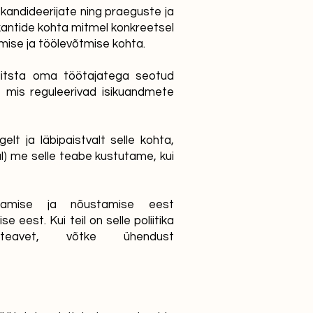
kandideerijate ning praeguste ja
tikantide kohta mitmel konkreetsel
mise ja töölevõtmise kohta.
aitsta oma töötajatega seotud
, mis reguleerivad isikuandmete
lt ja läbipaistvalt selle kohta,
l) me selle teabe kustutame, kui
itamise ja nõustamise eest
eest. Kui teil on selle poliitika
eavet, võtke ühendust