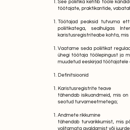
See poliitika kehtib tööle kandi
töötajate, praktikantide, vabata
Töötajad peaksid tutvuma ett
poliitikatega, sealhulgas In
karistusregistriteabe kohta, mis
Vaatame seda poliitikat regula
ühegi töötaja töölepingust ja 
muudetud eeskirjad töötajatele
Definitsioonid
Karistusregistrite teave
tähendab isikuandmeid, mis on 
seotud turvameetmetega;
Andmete rikkumine
tähendab turvarikkumist, mis põ
volitamata avaldamist või juurde