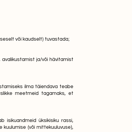
tseselt või kaudselt) tuvastada;
 avalikustamist ja/või hävitamist
vastamiseks ilma täiendava teabe
lduslikke meetmeid tagamaks, et
b isikuandmeid üksikisiku rassi,
se kuulumise (või mittekuuluvuse),