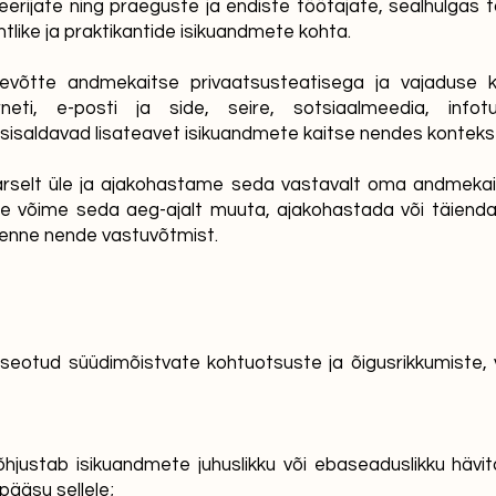
deerijate ning praeguste ja endiste töötajate, sealhulgas t
htlike ja praktikantide isikuandmete kohta.
evõtte andmekaitse privaatsusteatisega ja vajaduse k
terneti, e-posti ja side, seire, sotsiaalmeedia, info
 sisaldavad lisateavet isikuandmete kaitse nendes konteks
arselt üle ja ajakohastame seda vastavalt oma andmekai
me võime seda aeg-ajalt muuta, ajakohastada või täien
 enne nende vastuvõtmist.
seotud süüdimõistvate kohtuotsuste ja õigusrikkumiste,
hjustab isikuandmete juhuslikku või ebaseaduslikku hävi
pääsu sellele;