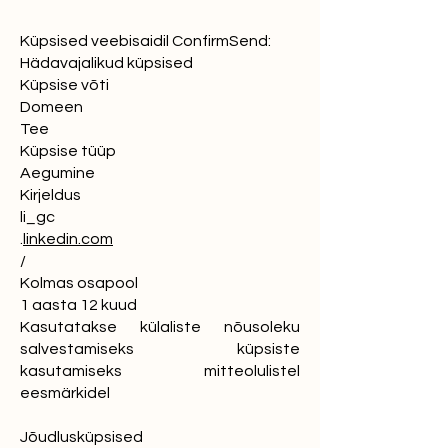
Küpsised veebisaidil ConfirmSend:
Hädavajalikud küpsised
Küpsise võti
Domeen
Tee
Küpsise tüüp
Aegumine
Kirjeldus
li_gc
.
linkedin.com
/
Kolmas osapool
1 aasta 12 kuud
Kasutatakse külaliste nõusoleku
salvestamiseks küpsiste
kasutamiseks mitteolulistel
eesmärkidel
Jõudlusküpsised