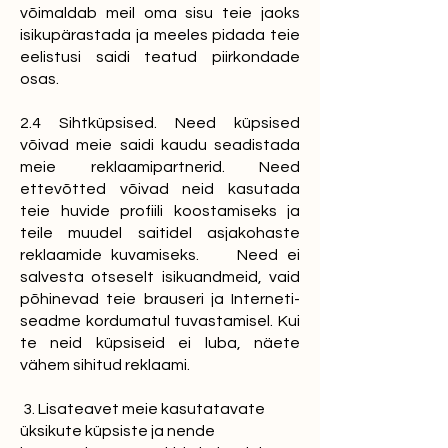
võimaldab meil oma sisu teie jaoks
isikupärastada ja meeles pidada teie
eelistusi saidi teatud piirkondade
osas.
2.4 Sihtküpsised. Need küpsised
võivad meie saidi kaudu seadistada
meie reklaamipartnerid. Need
ettevõtted võivad neid kasutada
teie huvide profiili koostamiseks ja
teile muudel saitidel asjakohaste
reklaamide kuvamiseks. Need ei
salvesta otseselt isikuandmeid, vaid
põhinevad teie brauseri ja Interneti-
seadme kordumatul tuvastamisel. Kui
te neid küpsiseid ei luba, näete
vähem sihitud reklaami.
3. Lisateavet meie kasutatavate
üksikute küpsiste ja nende