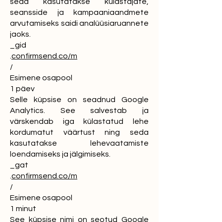
seda kasutatakse külastajate,
seansside ja kampaaniaandmete
arvutamiseks saidi analüüsiaruannete
jaoks.
_gid
.
confirmsend.co/m
/
Esimene osapool
1 päev
Selle küpsise on seadnud Google
Analytics. See salvestab ja
värskendab iga külastatud lehe
kordumatut väärtust ning seda
kasutatakse lehevaatamiste
loendamiseks ja jälgimiseks.
_gat
.
confirmsend.co/m
/
Esimene osapool
1 minut
See küpsise nimi on seotud Google