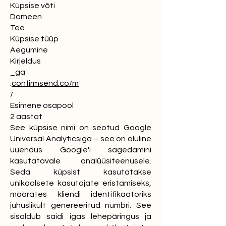
Küpsise võti
Domeen
Tee
Küpsise tüüp
Aegumine
Kirjeldus
_ga
.
confirmsend.co/m
/
Esimene osapool
2 aastat
See küpsise nimi on seotud Google
Universal Analyticsiga – see on oluline
uuendus Google'i sagedamini
kasutatavale analüüsiteenusele.
Seda küpsist kasutatakse
unikaalsete kasutajate eristamiseks,
määrates kliendi identifikaatoriks
juhuslikult genereeritud numbri. See
sisaldub saidi igas lehepäringus ja