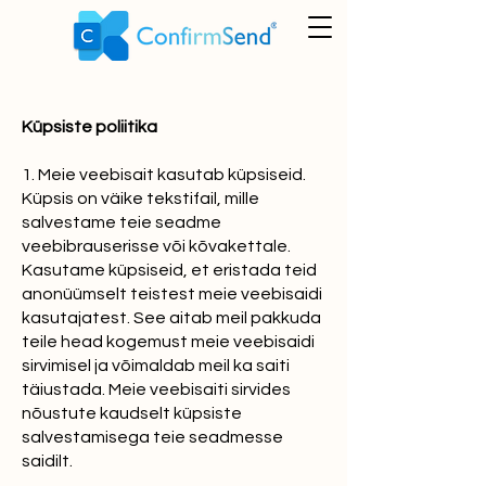
Küpsiste poliitika
1. Meie veebisait kasutab küpsiseid.
Küpsis on väike tekstifail, mille
salvestame teie seadme
veebibrauserisse või kõvakettale.
Kasutame küpsiseid, et eristada teid
anonüümselt teistest meie veebisaidi
kasutajatest. See aitab meil pakkuda
teile head kogemust meie veebisaidi
sirvimisel ja võimaldab meil ka saiti
täiustada. Meie veebisaiti sirvides
nõustute kaudselt küpsiste
salvestamisega teie seadmesse
saidilt.