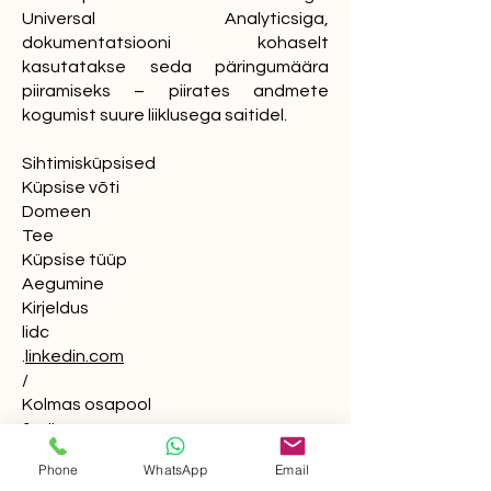
Universal Analyticsiga,
dokumentatsiooni kohaselt
kasutatakse seda päringumäära
piiramiseks – piirates andmete
kogumist suure liiklusega saitidel.
Sihtimisküpsised
Küpsise võti
Domeen
Tee
Küpsise tüüp
Aegumine
Kirjeldus
lidc
.
linkedin.com
/
Kolmas osapool
1 päev
See on Microsoft MSN-i esimese
Phone
WhatsApp
Email
osapoole küpsis, mis tagab selle