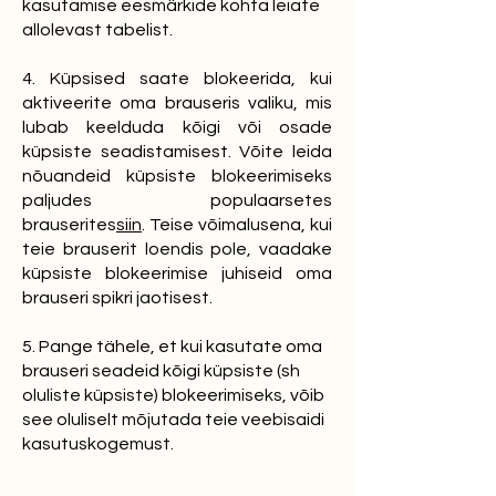
kasutamise eesmärkide kohta leiate
allolevast tabelist.
4. Küpsised saate blokeerida, kui
aktiveerite oma brauseris valiku, mis
lubab keelduda kõigi või osade
küpsiste seadistamisest. Võite leida
nõuandeid küpsiste blokeerimiseks
paljudes populaarsetes
brauserites
siin
. Teise võimalusena, kui
teie brauserit loendis pole, vaadake
küpsiste blokeerimise juhiseid oma
brauseri spikri jaotisest.
5. Pange tähele, et kui kasutate oma
brauseri seadeid kõigi küpsiste (sh
oluliste küpsiste) blokeerimiseks, võib
see oluliselt mõjutada teie veebisaidi
kasutuskogemust.