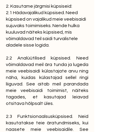
2. Kasutame järgmisi küpsiseid:
2.1 Hädavajalikud küpsised. Need
küpsised on vajalikud meie veebisaidi
sujuvaks toimimiseks. Nende hulka
kuuluvad näiteks küpsised, mis
võimaldavad teil saidi turvalistele
aladele sisse logida.
2.2 Analüütilised küpsised. Need
võimaldavad meil ära tunda ja lugeda
meie veebisaidi külastajate arvu ning
näha, kuidas külastajad sellel ringi
liiguvad. See aitab meil parandada
meie veebisaidi toimimist, näiteks
tagades, et kasutajad leiavad
otsitava hõlpsalt üles.
2.3 Funktsionaalsusküpsised. Neid
kasutatakse teie äratundmiseks, kui
naasete meie veebisaidile. See